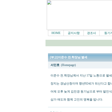
HOME
공지사항
경조사
동기
[부고]이준수 전.학장님 별세
서민호
(Homepage)
이준수 전.학장님께서 지난 17일 노환으로 별세
장지는 경남산청이며 향년92세가 되신다고 합
어제 오후 늦게 김진경 동기님으로 부터 발인식
삼가 애도와 함께 고인의 명복을 빕니다.