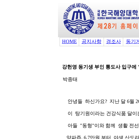
HOME
공지사항
경조사
동기
강헌영 동기생 부인 통도사 입구에 
박종태
안녕들 하신가요? 지난 달 6월 2
이 탕기원이라는 건강식품 달이는 
아들 "동형"이와 함께 생활 전선
양파즙, 6,7만원 부터 야생 산도