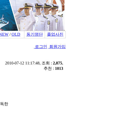
NEW
/
OLD
동기명단
졸업사진
로그인
회원가입
2010-07-12 11:17:48, 조회 :
2,875
,
추천 :
1013
가
제독한