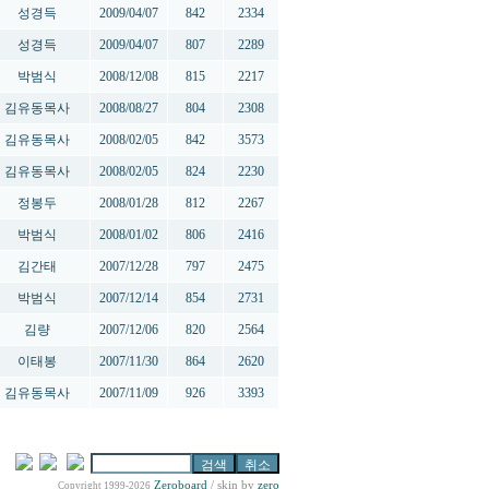
성경득
2009/04/07
842
2334
성경득
2009/04/07
807
2289
박범식
2008/12/08
815
2217
김유동목사
2008/08/27
804
2308
김유동목사
2008/02/05
842
3573
김유동목사
2008/02/05
824
2230
정봉두
2008/01/28
812
2267
박범식
2008/01/02
806
2416
김간태
2007/12/28
797
2475
박범식
2007/12/14
854
2731
김량
2007/12/06
820
2564
이태봉
2007/11/30
864
2620
김유동목사
2007/11/09
926
3393
Zeroboard
/ skin by
zero
Copyright 1999-2026