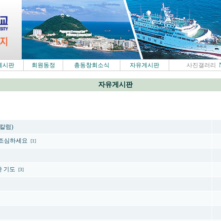
게시판
회원동정
총동창회소식
자유게시판
사진갤러리
자유게시판
제목
칼럼)
-조심하세요
[1]
 기도
[3]