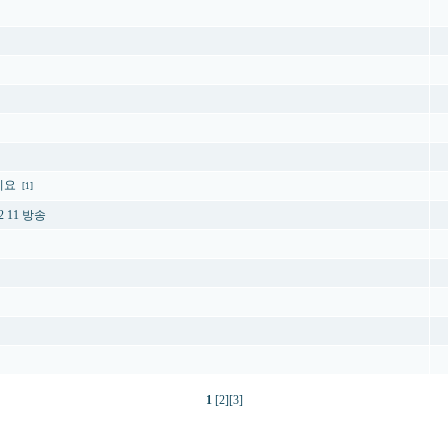
시요
[1]
 11 방송
1
[2]
[3]