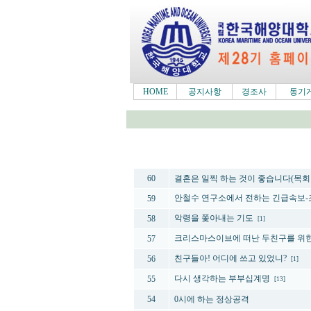
HOME
공지사항
경조사
동기
번호
60
결혼은 일찍 하는 것이 좋습니다(목회
안철수 연구소에서 전하는 긴급속보
59
악령을 쫓아내는 기도
58
[1]
크리스마스이브에 떠난 두친구를 위한
57
친구들아! 어디에 쓰고 있었니?
56
[1]
다시 생각하는 부부십계명
55
[13]
54
0시에 하는 정상공격