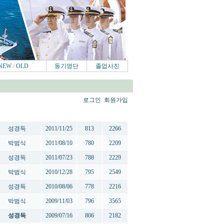
NEW
/
OLD
동기명단
졸업사진
로그인
회원가입
작성자
작성일
추천
조회
성경득
2011/11/25
813
2266
박범식
2011/08/10
780
2209
성경득
2011/07/23
788
2229
박범식
2010/12/28
795
2549
성경득
2010/08/06
778
2216
박범식
2009/11/03
796
3565
성경득
2009/07/16
806
2182