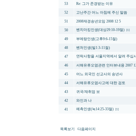
53
Re: 그가 존경받는 이유
52
고난주간 어느 아침에 주신 말씀
51
2008재경송년모임 2008 12 5
벤치마킹인생(대상29:10-19절)
50
[1]
49
부메랑인생(고후9:6-15절)
48
벤처인생(빌1:3-11절)
연락사항을 서울지역에서 알려 주십
47
46
서해유류오염관련 인터뷰내용 2007 12
45
어느 외국인 선교사의 송년사
44
서해유류오염사고에 대한 검토
43
귀국/재취업 보
42
와인과 나
예측인생(눅14:25-33절)
41
[1]
목록보기
다음페이지