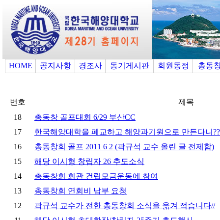
HOME
공지사항
경조사
동기게시판
회원동정
총동
번호
제목
18
총동창 골프대회 6/29 부산CC
17
한국해양대학을 폐교하고 해양과기원으로 만든다니??
16
총동창회 골프 2011 6 2 (곽규석 교수 올린 글 전제함)
15
해당 이시형 창립자 26 추도소식
14
총동창회 회관 건립모금운동에 참여
13
총동창회 연회비 납부 요청
12
곽규석 교수가 전한 총동창회 소식을 옮겨 적습니다//